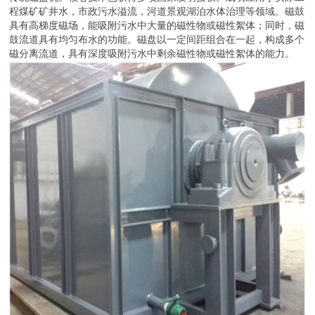
程煤矿矿井水，市政污水溢流，河道景观湖泊水体治理等领域。磁鼓
具有高梯度磁场，能吸附污水中大量的磁性物或磁性絮体；同时，磁
鼓流道具有均匀布水的功能。磁盘以一定间距组合在一起，构成多个
磁分离流道，具有深度吸附污水中剩余磁性物或磁性絮体的能力。