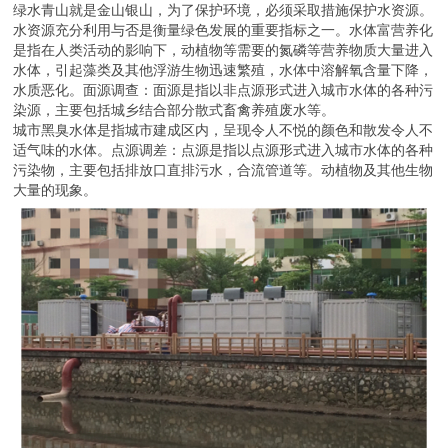
绿水青山就是金山银山，为了保护环境，必须采取措施保护水资源。
水资源充分利用与否是衡量绿色发展的重要指标之一。水体富营养化
是指在人类活动的影响下，动植物等需要的氮磷等营养物质大量进入
水体，引起藻类及其他浮游生物迅速繁殖，水体中溶解氧含量下降，
水质恶化。面源调查：面源是指以非点源形式进入城市水体的各种污
染源，主要包括城乡结合部分散式畜禽养殖废水等。
城市黑臭水体是指城市建成区内，呈现令人不悦的颜色和散发令人不
适气味的水体。点源调差：点源是指以点源形式进入城市水体的各种
污染物，主要包括排放口直排污水，合流管道等。动植物及其他生物
大量的现象。