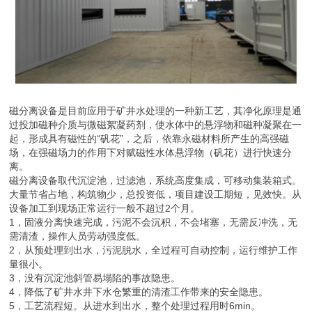
磁分离设备是目前应用于矿井水处理的一种新工艺，其净化原理是通
过投加磁种介质与微磁絮凝药剂，使水体中的悬浮物和磁种凝聚在一
起，形成具有磁性的“矾花”，之后，依靠永磁材料所产生的高强磁
场，在强磁场力的作用下对赋磁性水体悬浮物（矾花）进行快速分
离。
磁分离设备取代沉淀池，过滤池，系统高度集成，可移动集装箱式。
大量节省占地，构筑物少，总投资低，项目建设工期短，见效快。从
设备加工到现场正常运行一般不超过2个月。
1，固液分离快速完成，污泥不会沉积，不会堵塞，无需反冲洗，无
需清渣，操作人员劳动强度低。
2，从预处理到出水，污泥脱水，全过程可自动控制，运行维护工作
量很小。
3，没有沉淀池斜管易塌陷的事故隐患。
4，降低了矿井水井下水仓繁重的清渣工作带来的安全隐患。
5，工艺流程短。从进水到出水，整个处理过程用时6min。