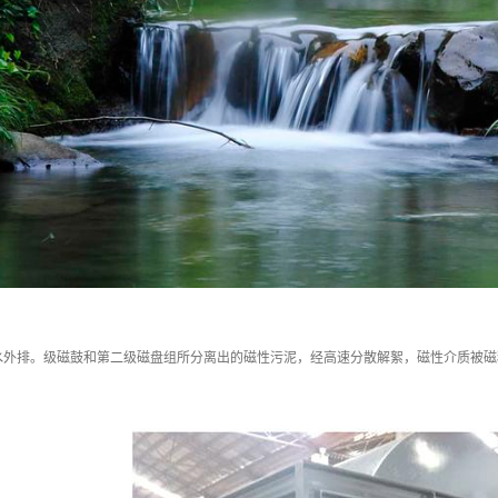
水外排。级磁鼓和第二级磁盘组所分离出的磁性污泥，经高速分散解絮，磁性介质被磁