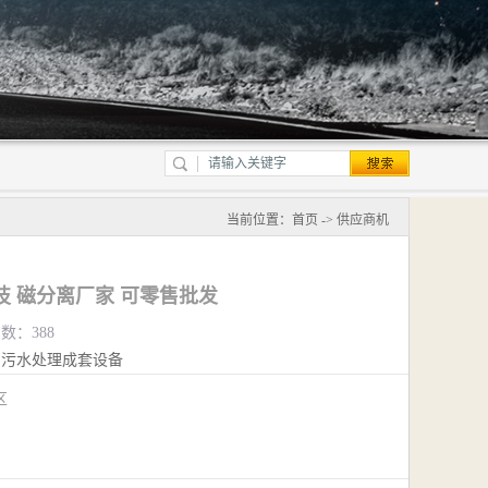
当前位置：
首页
->
供应商机
技 磁分离厂家 可零售批发
览数：388
污水处理成套设备
江区